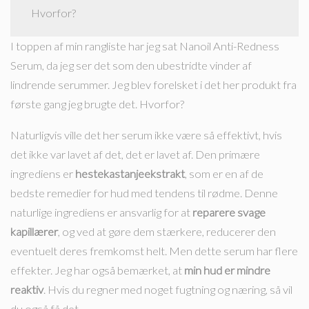
Hvorfor?
I toppen af min rangliste har jeg sat Nanoil Anti-Redness
Serum, da jeg ser det som den ubestridte vinder af
lindrende serummer. Jeg blev forelsket i det her produkt fra
første gang jeg brugte det. Hvorfor?
Naturligvis ville det her serum ikke være så effektivt, hvis
det ikke var lavet af det, det er lavet af. Den primære
ingrediens er
hestekastanjeekstrakt
, som er en af de
bedste remedier for hud med tendens til rødme. Denne
naturlige ingrediens er ansvarlig for at
reparere svage
kapillærer
, og ved at gøre dem stærkere, reducerer den
eventuelt deres fremkomst helt. Men dette serum har flere
effekter. Jeg har også bemærket, at
min hud er mindre
reaktiv
. Hvis du regner med noget fugtning og næring, så vil
du også få det.