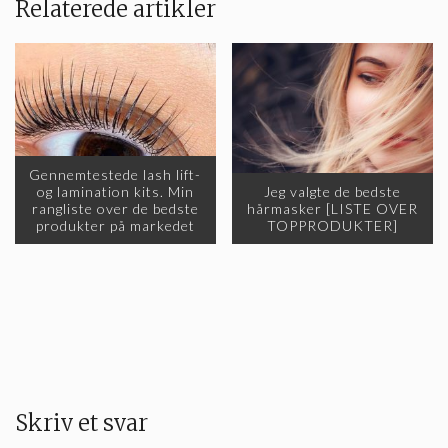
Relaterede artikler
Gennemtestede lash lift-
og lamination kits. Min
Jeg valgte de bedste
rangliste over de bedste
hårmasker [LISTE OVER
produkter på markedet
TOPPRODUKTER]
Skriv et svar