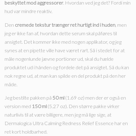
beskyttet mod aggressorer
. Hvordan ved jeg det? Fordi min
hud var mindre reaktiv.
Den
cremede tekstur trænger ret hurtigt ind i huden
, men
jeg er ikke fan af, hvordan dette serum skal påføres til
ansigtet. Det kommer ikke med nogen applikator, og jeg
synes at en pipette ville have været rart. Så i stedet for at
måle nogenlunde jævne portioner ud, skal du hælde
produktet ud i hånden og fordele det på ansigtet. Så du kan
nok regne ud, at man kan spilde en del produkt på den her
måde.
Jeg bestilte pakken på
50 ml
(1.69 oz) men der er også en
version med
150 ml
(5.27 oz). Den større pakke virker
naturlivis til at være billigere, men jeg må lige sige, at
Dermalogica Ultra Calming Redness Relief Essence har en
ret kort holdbarhed.