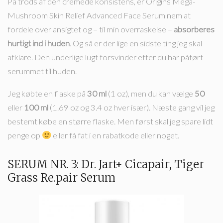
På trods af den cremede konsistens, er Origins Mega-
Mushroom Skin Relief Advanced Face Serum nem at
fordele over ansigtet og – til min overraskelse –
absorberes
hurtigt ind i huden
. Og så er der lige en sidste ting jeg skal
afklare. Den underlige lugt forsvinder efter du har påført
serummet til huden.
Jeg købte en flaske på
30 ml
(1 oz), men du kan vælge
50
eller
100 ml
(1.69 oz og 3.4 oz hver især). Næste gang vil jeg
bestemt købe en større flaske. Men først skal jeg spare lidt
penge op
eller få fat i en rabatkode eller noget.
SERUM NR. 3: Dr. Jart+ Cicapair, Tiger
Grass Re.pair Serum