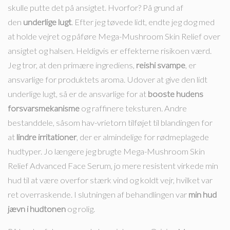
skulle putte det på ansigtet. Hvorfor? På grund af
den
underlige lugt
. Efter jeg tøvede lidt, endte jeg dog med
at holde vejret og påføre Mega-Mushroom Skin Relief over
ansigtet og halsen. Heldigvis er effekterne risikoen værd.
Jeg tror, at den primære ingrediens,
reishi svampe
, er
ansvarlige for produktets aroma. Udover at give den lidt
underlige lugt, så er de ansvarlige for at
booste hudens
forsvarsmekanisme
og raffinere teksturen. Andre
bestanddele, såsom hav-vrietorn tilføjet til blandingen for
at
lindre irritationer
, der er almindelige for rødmeplagede
hudtyper. Jo længere jeg brugte Mega-Mushroom Skin
Relief Advanced Face Serum, jo mere resistent virkede min
hud til at være overfor stærk vind og koldt vejr, hvilket var
ret overraskende. I slutningen af behandlingen var
min hud
jævn i hudtonen
og rolig.