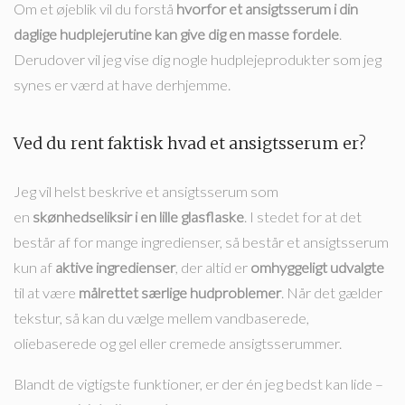
Om et øjeblik vil du forstå
hvorfor et ansigtsserum i din
daglige hudplejerutine kan give dig en masse fordele
.
Derudover vil jeg vise dig nogle hudplejeprodukter som jeg
synes er værd at have derhjemme.
Ved du rent faktisk hvad et ansigtsserum er?
Jeg vil helst beskrive et ansigtsserum som
en
skønhedseliksir i en lille glasflaske
. I stedet for at det
består af for mange ingredienser, så består et ansigtsserum
kun af
aktive ingredienser
, der altid er
omhyggeligt udvalgte
til at være
målrettet særlige hudproblemer
. Når det gælder
tekstur, så kan du vælge mellem vandbaserede,
oliebaserede og gel eller cremede ansigtsserummer.
Blandt de vigtigste funktioner, er der én jeg bedst kan lide –