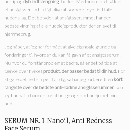
hurtig og
dyb indtrængning
i huden. Med andre ord, så kan
et ansigtsserum hurtigt blive absorberet dybt ind i alle
hudens lag. Det betyder, at ansigtsserummet har den
bedste virkning af alle hudplejeprodukter, der er lavet til
hjemmebrug.
Jeg håber, at jeg har formået at give dig nogle grunde og
forklaringer til, hvordan du kan få gavn af et ansigtsserum.
Nu hvor du forstår problemet bedre, så er det på tide at
tænke over hvilket
produkt, der passer bedst til din hud
. For
at gøre det helt simpelt for dig, så har jeg forberedt en
kort
rangliste over de bedste anti-rødme ansigtsserummer
, som
jeg har haft chancen for at bruge og som har hjulpet min
hud.
SERUM NR. 1: Nanoil, Anti Redness
Face Serum