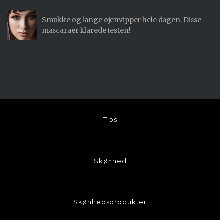
Smukke og lange øjenvipper hele dagen. Disse
mascaraer klarede testen!
Tips
Skønhed
Skønhedsprodukter