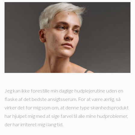
Jeg kan ikke forestille min daglige hudplejerutine uden en
flaske af det bedste ansigtsserum. For at være ærlig, så
virker det for mig som om, at denne type skønhedsprodukt
har hjulpet mig med at sige farvel til alle mine hudproblemer,
der har irriteret mig i lang tid.