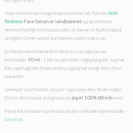
Hele formlen ser meget imponerende ud. Nanoils
Anti-
Redness
Face Serum er vandbaseret
og absorberes
dermed hurtigt ind i huden uden at danne et fedtet lag på
ansigtet. Dette serum kan bæres under make-up.
En flaske med Nanoil Anti-Redness ansigtsserum
indeholder
50 ml
/ 1.69 oz og holder i rigtig lang tid. Jeg har
ikke opbrugt min flaske endnu og jeg har brugt den i flere
måneder!
Ulemper ved Nanoils serum? Jeg kunne ikke finde nogen.
Det er det eneste ansigtsserum
jeg er 100% tilfreds
med.
Mere information kan findes på den officielle hjemmeside –
nanoil.dk