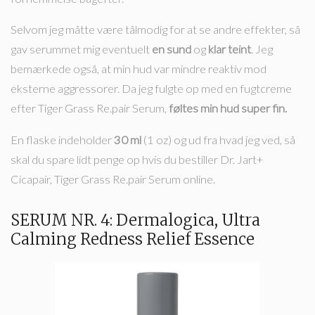
Selvom jeg måtte være tålmodig for at se andre effekter, så
gav serummet mig eventuelt
en sund
og
klar teint
. Jeg
bemærkede også, at min hud var mindre reaktiv mod
eksterne aggressorer. Da jeg fulgte op med en fugtcreme
efter Tiger Grass Re.pair Serum,
føltes min hud super fin.
En flaske indeholder
30 ml
(1 oz) og ud fra hvad jeg ved, så
skal du spare lidt penge op hvis du bestiller Dr. Jart+
Cicapair, Tiger Grass Re.pair Serum online.
SERUM NR. 4: Dermalogica, Ultra
Calming Redness Relief Essence